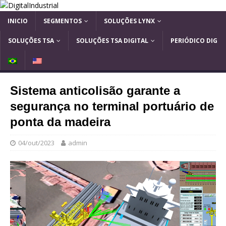
INICIO
SEGMENTOS
SOLUÇÕES LYNX
SOLUÇÕES TSA
SOLUÇÕES TSA DIGITAL
PERIÓDICO DIG
B
E
R
N
A
G
Sistema anticolisão garante a
S
L
I
I
segurança no terminal portuário de
L
S
H
ponta da madeira
04/out/2023
admin