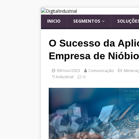
INICIO
SEGMENTOS
SOLUÇÕES
O Sucesso da Apl
Empresa de Nióbi
09/nov/2023
Comunicação
Minera
TI Industrial
0