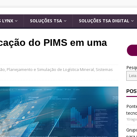
 LYNX
SOLUÇÕES TSA
SOLUÇÕES TSA DIGITAL
icação do PIMS em uma
o
Pesqu
ção
,
Planejamento e Simulação de Logística Mineral
,
Sistemas
POS
Ponte
tecn
10/ago
Grup
para 