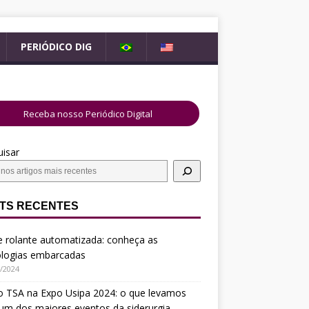
B
E
PERIÓDICO DIG
R
N
A
G
S
L
I
I
Receba nosso Periódico Digital
L
S
H
isar
TS RECENTES
 rolante automatizada: conheça as
ologias embarcadas
/2024
o TSA na Expo Usipa 2024: o que levamos
um dos maiores eventos da siderurgia