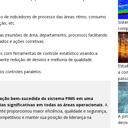
 de indicadores de processo das áreas: ritmo, consumo
Siste
ção, etc.
comp
as (reuniões de área, departamento, processo) facilitando
ados e ações corretivas.
 com ferramentas de controle estatístico visando a
ente redução de desvios e melhoria de qualidade.
Estud
os controles paralelos.
a con
pass
cação bem-sucedida do sistema PIMS em uma
as significativas em todas as áreas operacionais.
A
nte proporcionou maior eficiência, qualidade e segurança,
A jor
ompetitivos e manter sua posição de liderança na
decis