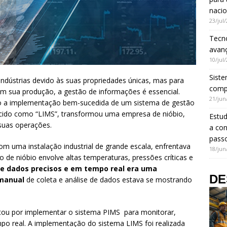
nacio
23/jul
Tecno
avanç
10/jul
Siste
indústrias devido às suas propriedades únicas, mas para
comp
 em sua produção, a gestão de informações é essencial.
21/jun
o a implementação bem-sucedida de um sistema de gestão
cido como “LIMS”, transformou uma empresa de nióbio,
Estud
 suas operações.
a con
pass
m uma instalação industrial de grande escala, enfrentava
18/jun
 de nióbio envolve altas temperaturas, pressões críticas e
e dados precisos e em tempo real era uma
DE
 manual
de coleta e análise de dados estava se mostrando
tou por implementar o sistema PIMS para monitorar,
po real. A implementação do sistema LIMS foi realizada