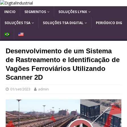
INICIO
SEGMENTOS
SOLUÇÕES LYNX
SOLUÇÕES TSA
SOLUÇÕES TSA DIGITAL
PERIÓDICO DIG
B
E
R
N
A
G
Desenvolvimento de um Sistema
S
L
I
I
de Rastreamento e Identificação de
L
S
H
Vagões Ferroviários Utilizando
Scanner 2D
01/set/2023
admin