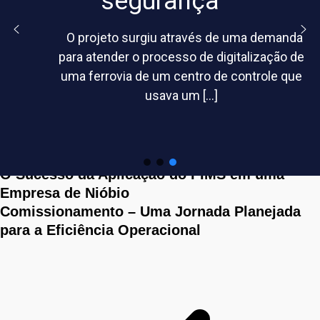
segurança
O projeto surgiu através de uma demanda
para atender o processo de digitalização de
Tips & Tricks for Wordpress
uma ferrovia de um centro de controle que
Manutenção digital: o que é e como funciona?
usava um
[...]
Implantação do Sistema de Gerenciamento
PIMS no Terminal Portuário do TPSL
Tecnologias para inspeção de equipamentos:
avanços na eficiência operacional
O Sucesso da Aplicação do PIMS em uma
Empresa de Nióbio
Comissionamento – Uma Jornada Planejada
para a Eficiência Operacional