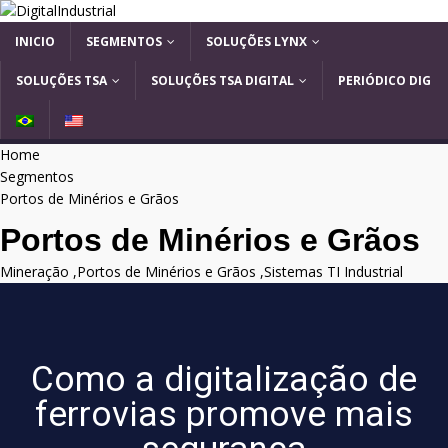
INICIO
SEGMENTOS
SOLUÇÕES LYNX
SOLUÇÕES TSA
SOLUÇÕES TSA DIGITAL
PERIÓDICO DIG
B
E
R
N
Home
A
G
Segmentos
S
L
I
I
Portos de Minérios e Grãos
L
S
Portos de Minérios e Grãos
H
Mineração
,
Portos de Minérios e Grãos
,
Sistemas TI Industrial
Como a digitalização de
ferrovias promove mais
About author
Comunicação