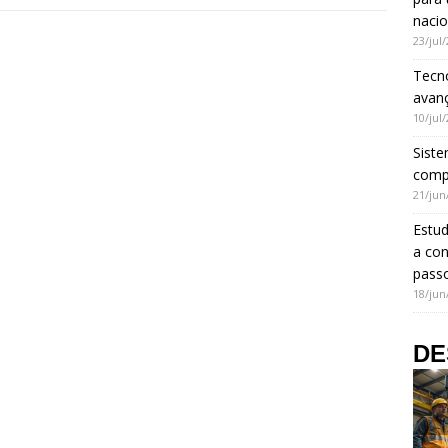
nacio
23/jul
Tecno
avanç
10/jul
Siste
comp
21/jun
Estud
a con
pass
18/jun
DE