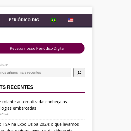
B
E
PERIÓDICO DIG
R
N
A
G
S
L
I
I
Receba nosso Periódico Digital
L
S
H
isar
TS RECENTES
 rolante automatizada: conheça as
ologias embarcadas
/2024
o TSA na Expo Usipa 2024: o que levamos
um dos maiores eventos da siderurgia