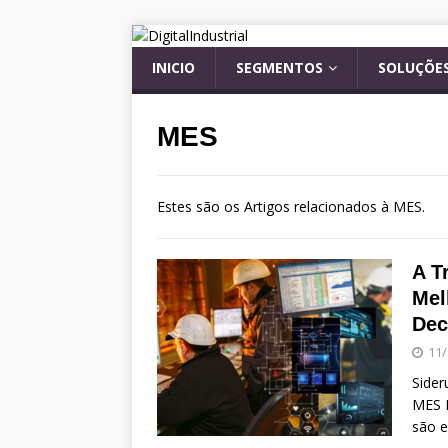
INICIO
SEGMENTOS
SOLUÇÕES
MES
Estes são os Artigos relacionados à MES.
A T
Mel
Dec
11
Sider
MES N
são e