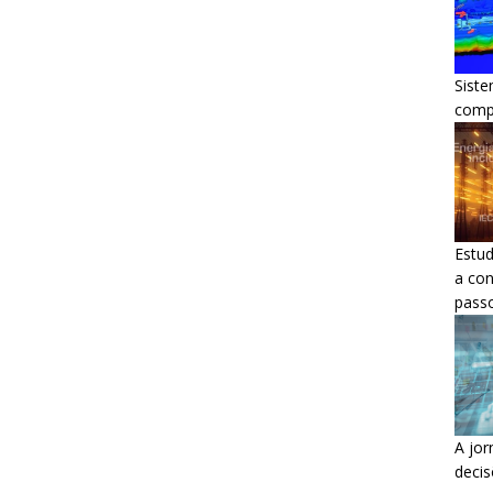
Siste
comp
Estud
a con
pass
A jor
decis