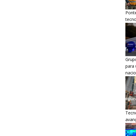
Ponte
tecn
Grup
para 
nacio
Tecno
avanç