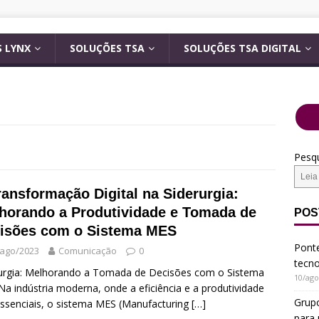
 LYNX
SOLUÇÕES TSA
SOLUÇÕES TSA DIGITAL
Pesqu
ransformação Digital na Siderurgia:
horando a Produtividade e Tomada de
POS
isões com o Sistema MES
Ponte
/ago/2023
Comunicação
0
tecn
urgia: Melhorando a Tomada de Decisões com o Sistema
10/ago
a indústria moderna, onde a eficiência e a produtividade
Grup
ssenciais, o sistema MES (Manufacturing
[…]
para 